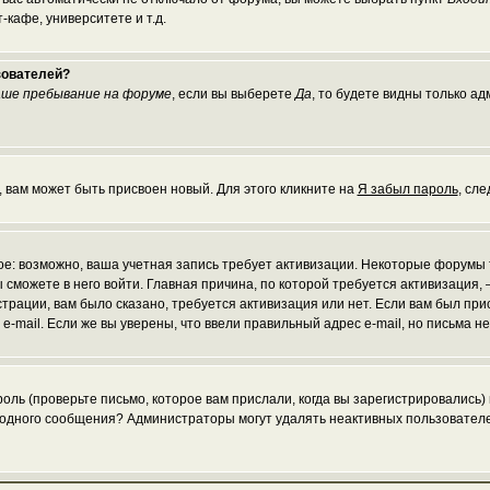
кафе, университете и т.д.
зователей?
ше пребывание на форуме
, если вы выберете
Да
, то будете видны только а
, вам может быть присвоен новый. Для этого кликните на
Я забыл пароль
, сл
рое: возможно, ваша учетная запись требует активизации. Некоторые форумы
 сможете в него войти. Главная причина, по которой требуется активизаци
рации, вам было сказано, требуется активизация или нет. Если вам был присл
 e-mail. Если же вы уверены, что ввели правильный адрес e-mail, но письма 
ль (проверьте письмо, которое вам прислали, когда вы зарегистрировались)
и одного сообщения? Администраторы могут удалять неактивных пользовател