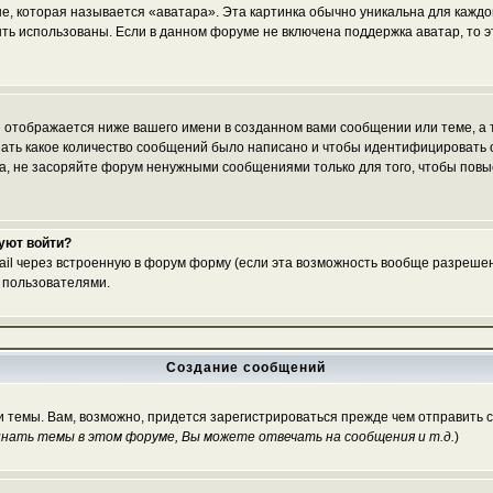
е, которая называется «аватара». Эта картинка обычно уникальна для каждо
 быть использованы. Если в данном форуме не включена поддержка аватар, то
 отображается ниже вашего имени в созданном вами сообщении или теме, а т
азать какое количество сообщений было написано и чтобы идентифицироват
, не засоряйте форум ненужными сообщениями только для того, чтобы повы
буют войти?
ail через встроенную в форум форму (если эта возможность вообще разрешен
 пользователями.
Создание сообщений
и темы. Вам, возможно, придется зарегистрироваться прежде чем отправить 
нать темы в этом форуме, Вы можете отвечать на сообщения и т.д.
)