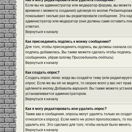
Как я могу редактировать или удалить сообщение?
Если вы не администратор или модератор форума, вы можете 
времени с момента создания) щёлкнув по кнопке
Редактиров
показывает сколько раз вы редактировали сообщение. Эта над
администратор или модератор (они должны сами оставить помет
ответил.
Вернуться к началу
Как присоединить подпись к моему сообщению?
Для того, чтобы присоединить подпись, вы должны сначала со
подпись добавилась. Вы также можете сделать чтобы подпись
сообщениях, убрав галочку
Присоединить подпись
)
Вернуться к началу
Как создать опрос?
Создать опрос легко: когда вы создаёте тему (или редактируе
опрос
. Если же вы её не видите, то скорее всего у вас нет пр
щёлкните кнопку
Добавить вариант
. Вы также можете устано
устанавливается администратором.
Вернуться к началу
Как я могу редактировать или удалить опрос?
Также как и сообщения, опросы могут удалять только их созд
относится к опросу). Если никто не успел проголосовать, то 
удалить его. Это сделано для того, чтобы нельзя было менять 
Вернуться к началу