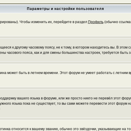
Параметры и настройки пользователя
трированы). Чтобы изменить их, перейдите в раздел
Профиль
(обычно ссылка 
еся к другому часовому поясу, не к тому, в котором находитесь вы. В этом с
 смены часового пояса, как и для смены большинства настроек, требуется быт
чина может быть в летнем времени. Этот форум не умеет работать с летним в
 поддержку вашего языка в форуме, или же просто никто не перевёл этот фор
нужного языка пока не существует, то вы сами можете перевести этот форум
)
ртинка относится к вашему званию, обычно это звёздочки, указывающие на то