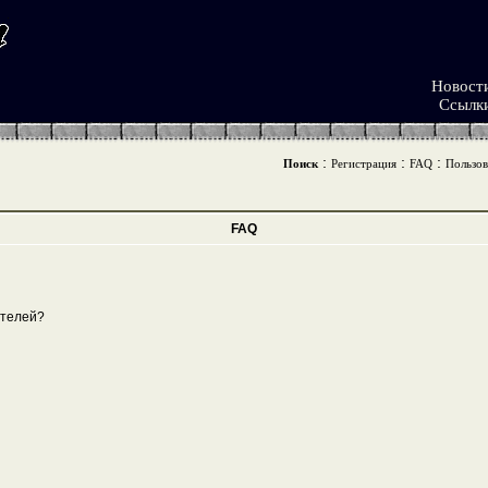
Новост
Ссылк
:
:
:
Поиск
Регистрация
FAQ
Пользов
FAQ
ателей?