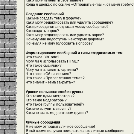
Как я могу изменить свое звание?
Когда я щёлкаю по ссылке «Отправить e-mail», от меня требую
Создание сообщений
Как мне создать тему в форуме?
Как я могу редактировать или удалить сообщение?
Как присоединить подпись к моему сообщению?
Как создать опрос?
Как я могу редактировать или удалить опрос?
Почему мне недоступны некоторые форумы?
Почему я не могу голосовать в опросе?
Форматирование сообщений и типы создаваемых тем
Что такое BBCode?
Могу ли я использовать HTML?
Что такое смайлики?
Могу ли я вставлять картинки?
Что такое «Объявление»?
Что такое «Прилепленная тема»?
Что значит «Тема закрыта»?
Уровни пользователей и группы
Кто такие администраторы?
Кто такие модераторы?
Что такое группы пользователей?
Как мне вступить в группу?
Как мне стать модератором группы?
Личные сообщения
Я не могу отправить личное сообщение!
Я всё время получаю нежелательные личные сообщения!