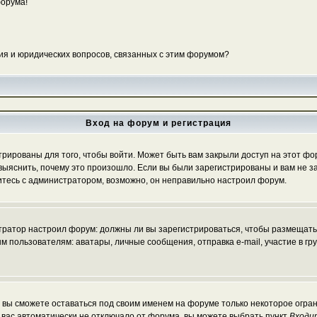
форума!
ия и юридических вопросов, связанных с этим форумом?
Вход на форум и регистрация
ированы для того, чтобы войти. Может быть вам закрыли доступ на этот фору
ыяснить, почему это произошло. Если вы были зарегистрированы и вам не зак
житесь с администратором, возможно, он неправильно настроил форум.
истратор настроил форум: должны ли вы зарегистрироваться, чтобы размещать
льзователям: аватары, личные сообщения, отправка e-mail, участие в группа
, вы сможете оставаться под своим именем на форуме только некоторое огран
ы вас автоматически не отключало от форума, вы можете выбрать пункт
Входи