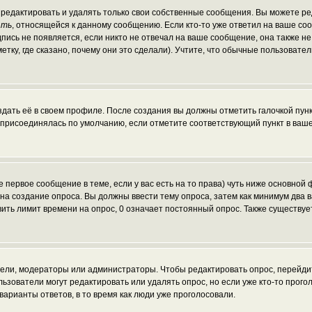
редактировать и удалять только свои собственные сообщения. Вы можете ред
ать
, относящейся к данному сообщению. Если кто-то уже ответил на ваше со
пись не появляется, если никто не отвечал на ваше сообщение, она также н
ку, где сказано, почему они это сделали). Учтите, что обычные пользователи
здать её в своем профиле. После создания вы должны отметить галочкой пун
 присоединялась по умолчанию, если отметите соответствующий пункт в ваш
те первое сообщение в теме, если у вас есть на то права) чуть ниже основн
ав на создание опроса. Вы должны ввести тему опроса, затем как минимум два 
вить лимит времени на опрос, 0 означает постоянный опрос. Также существуе
атели, модераторы или администраторы. Чтобы редактировать опрос, перейди
пользователи могут редактировать или удалять опрос, но если уже кто-то про
варианты ответов, в то время как люди уже проголосовали.