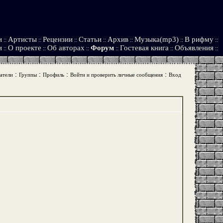
и
Артисты
Рецензии
Статьи
Архив
Музыка(mp3)
В рифму
::
::
::
::
::
::
::
и
О проекте
Об авторах
Форум
Гостевая книга
Объявления
::
::
::
::
::
::
:
:
:
:
атели
Группы
Профиль
Войти и проверить личные сообщения
Вход