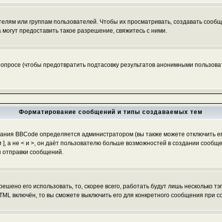
ям или группам пользователей. Чтобы их просматривать, создавать сообще
огут предоставить такое разрешение, свяжитесь с ними.
 опросе (чтобы предотвратить подтасовку результатов анонимными пользоват
Форматирование сообщений и типы создаваемых тем
ания BBCode определяется администратором (вы также можете отключить ег
[ и ], а не < и >, он даёт пользователю больше возможностей в создании со
ы отправки сообщений.
ешено его использовать, то, скорее всего, работать будут лишь несколько тэ
TML включён, то вы сможете выключить его для конкретного сообщения при с