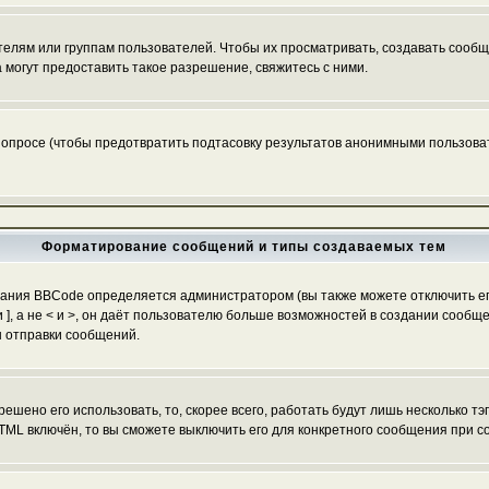
ям или группам пользователей. Чтобы их просматривать, создавать сообще
огут предоставить такое разрешение, свяжитесь с ними.
 опросе (чтобы предотвратить подтасовку результатов анонимными пользоват
Форматирование сообщений и типы создаваемых тем
ания BBCode определяется администратором (вы также можете отключить ег
[ и ], а не < и >, он даёт пользователю больше возможностей в создании со
ы отправки сообщений.
ешено его использовать, то, скорее всего, работать будут лишь несколько тэ
TML включён, то вы сможете выключить его для конкретного сообщения при с