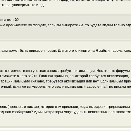
кафе, университете и т.д.
зователей?
ше пребывание на форуме
, если вы выберете
Да
, то будете видны только а
, вам может быть присвоен новый. Для этого кликните на
Я забыл пароль
, сл
рое: возможно, ваша учетная запись требует активизации. Некоторые форумы
 сможете в него войти. Главная причина, по которой требуется активизаци
рации, вам было сказано, требуется активизация или нет. Если вам был присл
 e-mail. Если же вы уверены, что ввели правильный адрес e-mail, но письма 
ль (проверьте письмо, которое вам прислали, когда вы зарегистрировались)
и одного сообщения? Администраторы могут удалять неактивных пользовател