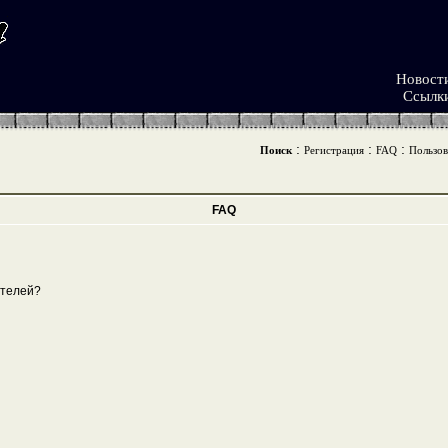
Новост
Ссылк
:
:
:
Поиск
Регистрация
FAQ
Пользов
FAQ
ателей?