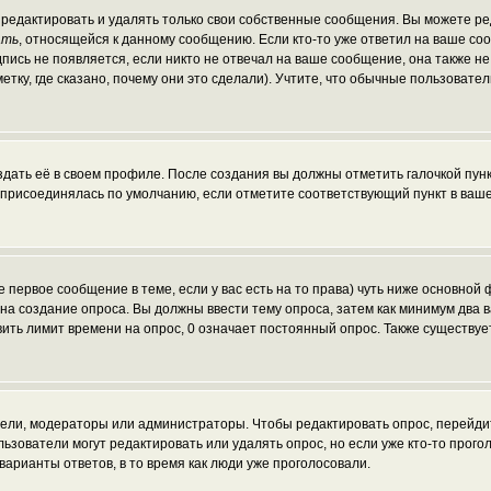
редактировать и удалять только свои собственные сообщения. Вы можете ред
ать
, относящейся к данному сообщению. Если кто-то уже ответил на ваше со
пись не появляется, если никто не отвечал на ваше сообщение, она также н
ку, где сказано, почему они это сделали). Учтите, что обычные пользователи
здать её в своем профиле. После создания вы должны отметить галочкой пун
 присоединялась по умолчанию, если отметите соответствующий пункт в ваш
те первое сообщение в теме, если у вас есть на то права) чуть ниже основн
ав на создание опроса. Вы должны ввести тему опроса, затем как минимум два 
вить лимит времени на опрос, 0 означает постоянный опрос. Также существуе
атели, модераторы или администраторы. Чтобы редактировать опрос, перейди
пользователи могут редактировать или удалять опрос, но если уже кто-то про
варианты ответов, в то время как люди уже проголосовали.