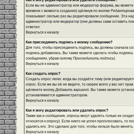
Как я могу редактировать или удалить сообщение?
Если вы не администратор или модератор форума, вы можете 
времени с момента создания) щёлкнув по кнопке
Редактиров
показывает сколько раз вы редактировали сообщение. Эта над
администратор или модератор (они должны сами оставить помет
ответил.
Вернуться к началу
Как присоединить подпись к моему сообщению?
Для того, чтобы присоединить подпись, вы должны сначала со
подпись добавилась. Вы также можете сделать чтобы подпись
сообщениях, убрав галочку
Присоединить подпись
)
Вернуться к началу
Как создать опрос?
Создать опрос легко: когда вы создаёте тему (или редактируе
опрос
. Если же вы её не видите, то скорее всего у вас нет пр
щёлкните кнопку
Добавить вариант
. Вы также можете устано
устанавливается администратором.
Вернуться к началу
Как я могу редактировать или удалить опрос?
Также как и сообщения, опросы могут удалять только их созд
относится к опросу). Если никто не успел проголосовать, то 
удалить его. Это сделано для того, чтобы нельзя было менять 
Вернуться к началу