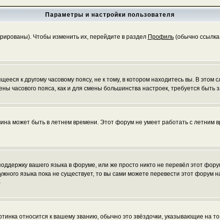
Параметры и настройки пользователя
трированы). Чтобы изменить их, перейдите в раздел
Профиль
(обычно ссылка 
еся к другому часовому поясу, не к тому, в котором находитесь вы. В этом с
 смены часового пояса, как и для смены большинства настроек, требуется быт
чина может быть в летнем времени. Этот форум не умеет работать с летним в
 поддержку вашего языка в форуме, или же просто никто не перевёл этот фор
нужного языка пока не существует, то вы сами можете перевести этот форум
)
ртинка относится к вашему званию, обычно это звёздочки, указывающие на то