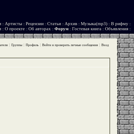
и
Артисты
Рецензии
Статьи
Архив
Музыка(mp3)
В рифму
::
::
::
::
::
::
::
и
О проекте
Об авторах
Форум
Гостевая книга
Объявления
::
::
::
::
::
::
:
:
:
:
атели
Группы
Профиль
Войти и проверить личные сообщения
Вход