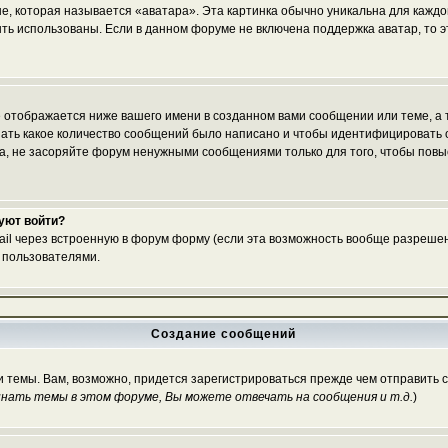
е, которая называется «аватара». Эта картинка обычно уникальна для каждо
 быть использованы. Если в данном форуме не включена поддержка аватар, то
 отображается ниже вашего имени в созданном вами сообщении или теме, а т
азать какое количество сообщений было написано и чтобы идентифицироват
, не засоряйте форум ненужными сообщениями только для того, чтобы повы
буют войти?
ail через встроенную в форум форму (если эта возможность вообще разрешен
 пользователями.
Создание сообщений
и темы. Вам, возможно, придется зарегистрироваться прежде чем отправить 
нать темы в этом форуме, Вы можете отвечать на сообщения и т.д.
)