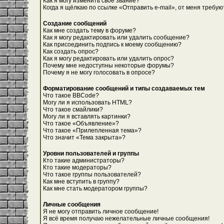
Как я могу изменить свое звание?
Когда я щёлкаю по ссылке «Отправить e-mail», от меня требую
Создание сообщений
Как мне создать тему в форуме?
Как я могу редактировать или удалить сообщение?
Как присоединить подпись к моему сообщению?
Как создать опрос?
Как я могу редактировать или удалить опрос?
Почему мне недоступны некоторые форумы?
Почему я не могу голосовать в опросе?
Форматирование сообщений и типы создаваемых тем
Что такое BBCode?
Могу ли я использовать HTML?
Что такое смайлики?
Могу ли я вставлять картинки?
Что такое «Объявление»?
Что такое «Прилепленная тема»?
Что значит «Тема закрыта»?
Уровни пользователей и группы
Кто такие администраторы?
Кто такие модераторы?
Что такое группы пользователей?
Как мне вступить в группу?
Как мне стать модератором группы?
Личные сообщения
Я не могу отправить личное сообщение!
Я всё время получаю нежелательные личные сообщения!