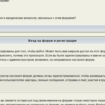
форума!
ия и юридических вопросов, связанных с этим форумом?
Вход на форум и регистрация
ированы для того, чтобы войти. Может быть вам закрыли доступ на этот фору
ыяснить, почему это произошло. Если вы были зарегистрированы и вам не зак
житесь с администратором, возможно, он неправильно настроил форум.
истратор настроил форум: должны ли вы зарегистрироваться, чтобы размещать
льзователям: аватары, личные сообщения, отправка e-mail, участие в группа
, вы сможете оставаться под своим именем на форуме только некоторое огран
ы вас автоматически не отключало от форума, вы можете выбрать пункт
Входи